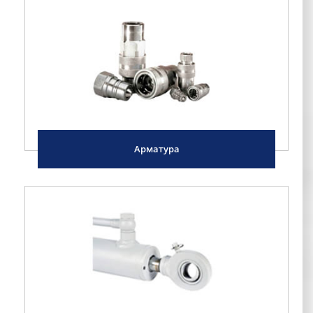
Aрматура