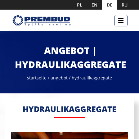
PL
EN
DE
RU
ANGEBOT |
HYDRAULIKAGGREGATE
startseite
/
angebot
/ hydraulikaggregate
HYDRAULIKAGGREGATE